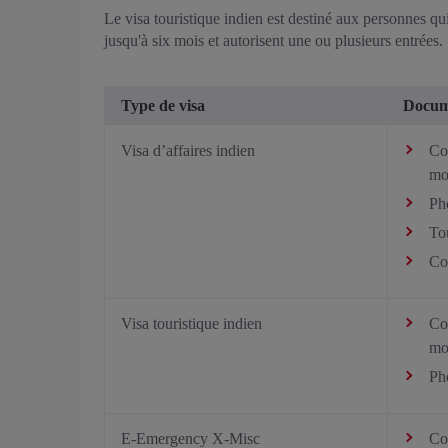
Le visa touristique indien est destiné aux personnes qui
jusqu'à six mois et autorisent une ou plusieurs entrées.
Type de visa
Docum
Visa d’affaires indien
Cop
mo
Pho
Tou
Cop
Visa touristique indien
Cop
mo
Pho
E-Emergency X-Misc
Cop