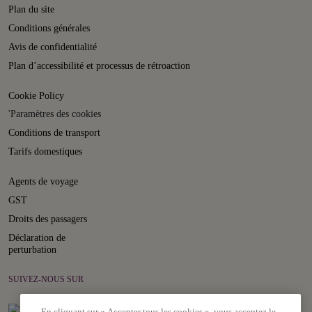
Plan du site
Conditions générales
Avis de confidentialité
Plan d’accessibilité et processus de rétroaction
Cookie Policy
'Paramètres des cookies
Conditions de transport
Tarifs domestiques
Agents de voyage
GST
Droits des passagers
Déclaration de
perturbation
SUIVEZ-NOUS SUR
En cliquant sur « Accepter tous les cookies », vous acceptez le